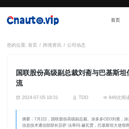
首页
首页
跨境资讯
公司动态
国联股份高级副总裁刘斋与巴基斯坦
流
2024-07-05 18:31
TDD
849次阅
摘要：7月2日，国联股份高级副总裁、涂多多CEO刘斋，
信息技术通信部部长莎萨·法蒂玛·赫瓦贾，巴基斯坦大使馆