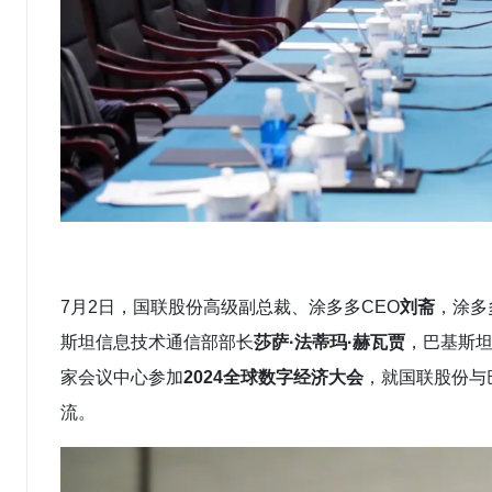
7月2日，国联股份高级副总裁、涂多多CEO
刘斋
，涂多
斯坦信息技术通信部部长
莎萨·法蒂玛·赫瓦贾
，巴基斯
家会议中心参加
2024全球数字经济大会
，就国联股份与
流。