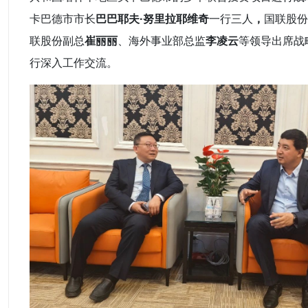
卡巴德市市长
巴巴耶夫·努里拉耶维奇
一行三人
，
国联股份
联股份副总
崔丽丽
、海外事业部总监
李凌云
等领导出席战
行深入工作交流。