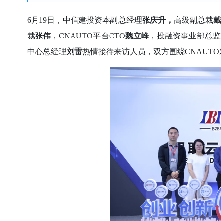
6月19日，中信建投资本副总经理
张庆升，
高级副总裁
裁
张伟
，
CNAUTO平台CTO
魏立峰
，投融资事业部总监
中心总经理
刘雷
热情接待来访人员，双方围绕
CNAUTO