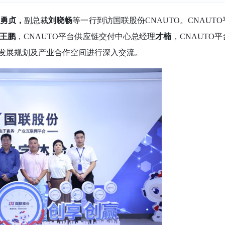
戴勇贞，
副总裁
刘晓畅
等一行到访国联股份
CNAUTO。CNAUT
王鹏
，
CNAUTO平台供应链交付中心总经理
才楠
，
CNAUTO
发展
规划及产业合作空间进行深入交流。